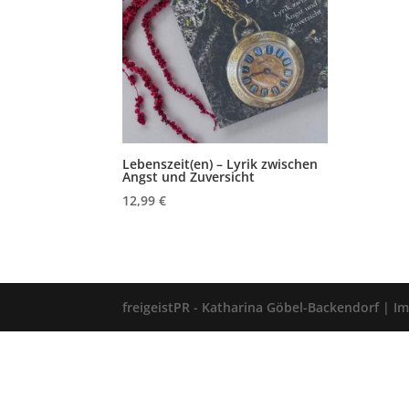
Lebenszeit(en) – Lyrik zwischen
Angst und Zuversicht
12,99
€
freigeistPR - Katharina Göbel-Backendorf |
I