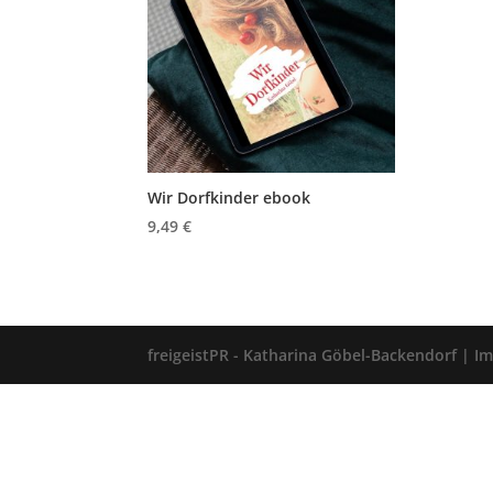
Wir Dorfkinder ebook
9,49
€
freigeistPR - Katharina Göbel-Backendorf |
I