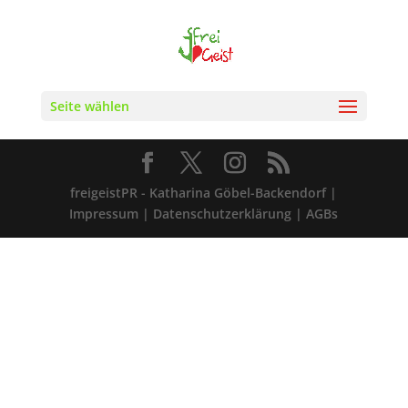
Seite wählen
freigeistPR - Katharina Göbel-Backendorf |
Impressum
|
Datenschutzerklärung
|
AGBs